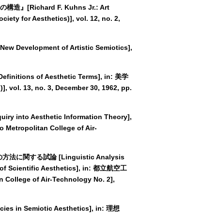
[Richard F. Kuhns Jr.: Art
iety for Aesthetics)], vol. 12, no. 2,
velopment of Artistic Semiotics],
tions of Aesthetic Terms], in: 美学
], vol. 13, no. 3, December 30, 1962, pp.
into Aesthetic Information Theory],
opolitan College of Air-
に関する試論 [Linguistic Analysis
of Scientific Aesthetics], in: 都立航空工
lege of Air-Technology No. 2],
 in Semiotic Aesthetics], in: 理想