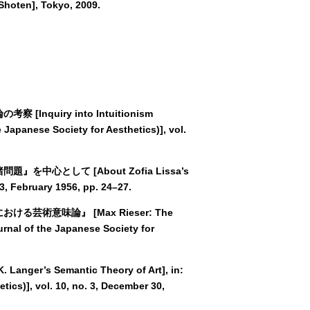
hoten], Tokyo, 2009.
Inquiry into Intuitionism
Japanese Society for Aesthetics)], vol.
題』を中心として [About Zofia Lissa’s
 3, February 1956, pp. 24–27.
おける芸術意味論』 [Max Rieser: The
urnal of the Japanese Society for
nger’s Semantic Theory of Art], in:
ics)], vol. 10, no. 3, December 30,