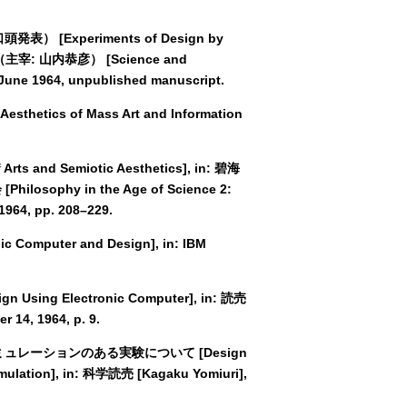
） [Experiments of Design by
の会（主宰: 山内恭彦） [Science and
 June 1964, unpublished manuscript.
tics of Mass Art and Information
s and Semiotic Aesthetics], in: 碧海
losophy in the Age of Science 2:
1964, pp. 208–229.
Computer and Design], in: IBM
sing Electronic Computer], in: 読売
 14, 1964, p. 9.
形シミュレーションのある実験について [Design
imulation], in: 科学読売 [Kagaku Yomiuri],