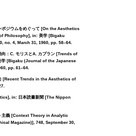
ジウムをめぐって [On the Aesthetics
of Philosophy], in: 美学 [Bigaku
0, no. 4, March 31, 1960, pp. 58–64.
向：C. モリスとA. カプラン [Trends of
: 美学 [Bigaku (Journal of the Japanese
960, pp. 61–64.
nt Trends in the Aesthetics of
27.
etics], in: 日本読書新聞 [The Nippon
Context Theory in Analytic
cal Magazine)], 748, September 30,