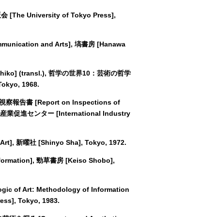
The University of Tokyo Press],
ication and Arts], 塙書房 [Hanawa
hihiko] (transl.), 哲学の世界10：芸術の哲学
Tokyo, 1968.
報告書 [Report on Inspections of
, 国際産業促進センター [International Industry
t], 新曜社 [Shinyo Sha], Tokyo, 1972.
ormation], 勁草書房 [Keiso Shobo],
f Art: Methodology of Information
s], Tokyo, 1983.