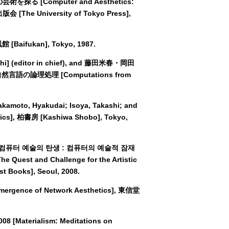
を探る [Computer and Aesthetics:
学出版会 [The University of Tokyo Press],
 [Baifukan], Tokyo, 1987.
hi] (editor in chief), and 藤田米春・岡田
l.), 自然言語の論理処理 [Computations from
o, Hyakudai; Isoya, Takashi; and
ics], 柏書房 [Kashiwa Shobo], Tokyo,
won], 컴퓨터 예술의 탄생 : 컴퓨터의 예술적 잠재
Quest and Challenge for the Artistic
 Books], Seoul, 2008.
gence of Network Aesthetics], 東信堂
Materialism: Meditations on