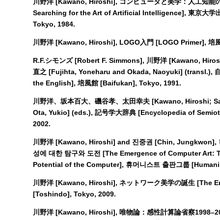
川野洋 [Kawano, Hiroshi], コンピュータと美学：人工知能の芸術
Searching for the Art of Artificial Intelligence], 東京大
Tokyo, 1984.
川野洋 [Kawano, Hiroshi], LOGO入門 [LOGO Primer], 培風館
R.F.シモンズ [Robert F. Simmons], 川野洋 [Kawano, Hiros
直之 [Fujihta, Yoneharu and Okada, Naoyuki] (trans
the English], 培風館 [Baifukan], Tokyo, 1991.
川野洋、坂本百大、磯谷孝、太田幸夫 [Kawano, Hiroshi; Sakamot
Ota, Yukio] (eds.), 記号学大辞典 [Encyclopedia of Semiot
2002.
川野洋 [Kawano, Hiroshi] and 진중권 [Chin, Jungk
성에 대한 탐구와 도전 [The Emergence of Computer Art: The 
Potential of the Computer], 휴머니스트 출판그룹 [Humanist
川野洋 [Kawano, Hiroshi], ネットワーク美学の誕生 [The Emer
[Toshindo], Tokyo, 2009.
川野洋 [Kawano, Hiroshi], 唯物論：感性計算論省察1998–2008 [